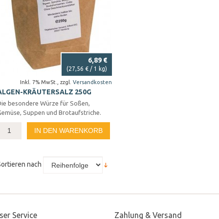
6,89 €
(
27,56 €
/ 1 kg)
Inkl. 7% MwSt.
,
zzgl.
Versandkosten
ALGEN-KRÄUTERSALZ 250G
Die besondere Würze für Soßen,
Gemüse, Suppen und Brotaufstriche.
IN DEN WARENKORB
Sortieren nach
ser Service
Zahlung & Versand