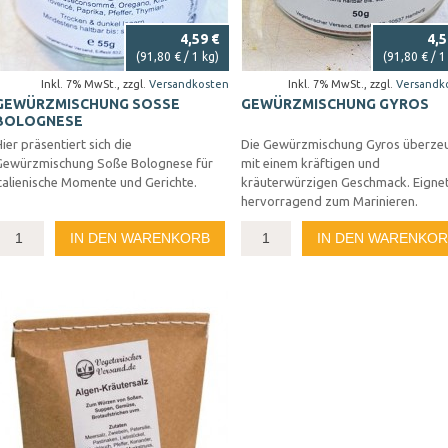
4,59 €
4,5
(
91,80 €
/ 1 kg)
(
91,80 €
/ 1
Inkl. 7% MwSt.
,
zzgl.
Versandkosten
Inkl. 7% MwSt.
,
zzgl.
Versandk
GEWÜRZMISCHUNG SOSSE B
GEWÜRZMISCHUNG GYROS
OLOGNESE
ier präsentiert sich die
Die Gewürzmischung Gyros überze
Gewürzmischung Soße Bolognese für
mit einem kräftigen und
talienische Momente und Gerichte.
kräuterwürzigen Geschmack. Eignet
hervorragend zum Marinieren.
IN DEN WARENKORB
IN DEN WARENKO