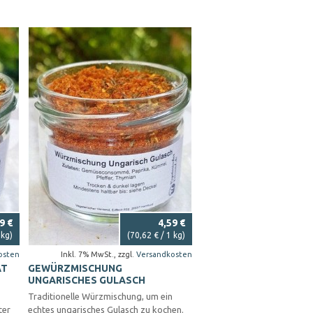
9 €
4,59 €
 kg)
(
70,62 €
/ 1 kg)
osten
Inkl. 7% MwSt.
,
zzgl.
Versandkosten
AT
GEWÜRZMISCHUNG
UNGARISCHES GULASCH
Traditionelle Würzmischung, um ein
ter
echtes ungarisches Gulasch zu kochen.