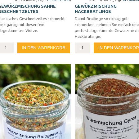
Inkl. 7% MwSt.
,
zzgl.
Versandkosten
Inkl. 7% MwSt.
,
zzgl.
Versandk
GEWÜRZMISCHUNG SAHNE
GEWÜRZMISCHUNG
GESCHNETZELTES
HACKBRATLINGE
Klassisches Geschnetzeltes schmeckt
Damit Bratlinge so richtig gut
inzigartig mit dieser fein
schmecken, nehmen Sie einfach uns
abgestimmten Würze.
perfekt abgestimmte Gewürzmisc
Hackbratlinge.
IN DEN WARENKORB
IN DEN WARENKO