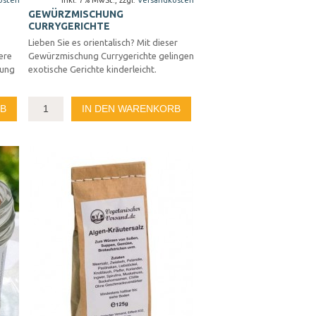
osten
Inkl. 7% MwSt.
,
zzgl.
Versandkosten
GEWÜRZMISCHUNG
CURRYGERICHTE
Lieben Sie es orientalisch? Mit dieser
ere
Gewürzmischung Currygerichte gelingen
hung
exotische Gerichte kinderleicht.
RB
IN DEN WARENKORB