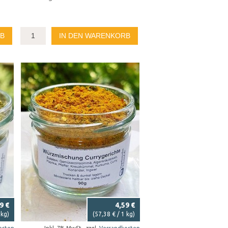
RB
IN DEN WARENKORB
9 €
4,59 €
 kg)
(
57,38 €
/ 1 kg)