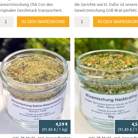
Gewürzmischung Chili Con den
die Gerichte würzt. Dafür ist unsere
riginalen Geschmack transportiert.
Gewürzmischung Grill-Brat perfekt.
IN DEN WARENKORB
IN DEN WARENKO
4,59 €
4,5
(
91,80 €
/ 1 kg)
(
91,80 €
/ 1