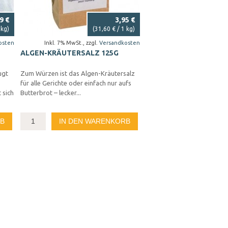
9 €
3,95 €
 kg)
(
31,60 €
/ 1 kg)
osten
Inkl. 7% MwSt.
,
zzgl.
Versandkosten
ALGEN-KRÄUTERSALZ 125G
ugt
Zum Würzen ist das Algen-Kräutersalz
für alle Gerichte oder einfach nur aufs
 sich
Butterbrot – lecker...
RB
IN DEN WARENKORB