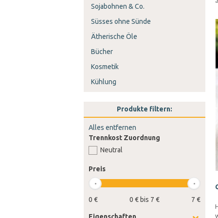
Sojabohnen & Co.
Süsses ohne Sünde
Ätherische Öle
Bücher
Kosmetik
Kühlung
Produkte filtern:
Alles entfernen
Trennkost Zuordnung
Neutral
Preis
0 €
0 € bis 7 €
7 €
H
w
Eigenschaften