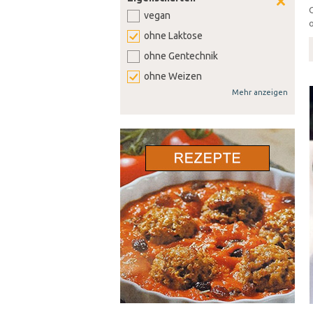
vegan
o
ohne Laktose
ohne Gentechnik
ohne Weizen
Mehr anzeigen
ohne Soja
ohne Senf
ohne Sellerie
ohne Lupine
ohne Gluten
ohne Nüsse