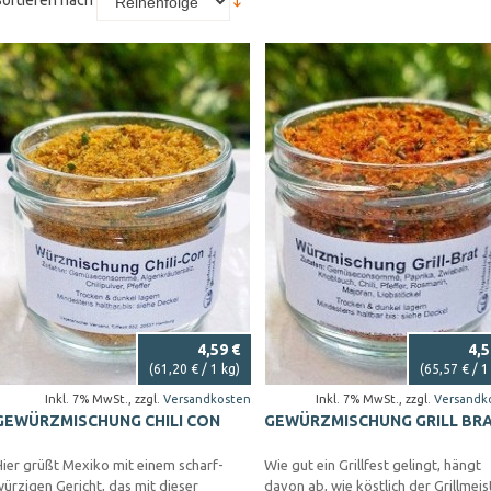
Sortieren nach
4,59 €
4,5
(
61,20 €
/ 1 kg)
(
65,57 €
/ 1
Inkl. 7% MwSt.
,
zzgl.
Versandkosten
Inkl. 7% MwSt.
,
zzgl.
Versandk
GEWÜRZMISCHUNG CHILI CON
GEWÜRZMISCHUNG GRILL BR
ier grüßt Mexiko mit einem scharf-
Wie gut ein Grillfest gelingt, hängt
ürzigen Gericht, das mit dieser
davon ab, wie köstlich der Grillmeis