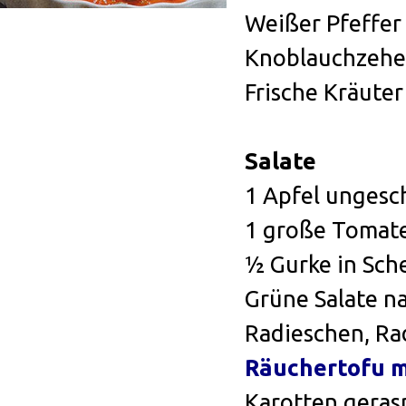
Weißer Pfeffer
Knoblauchze
Frische Kräute
Salate
1 Apfel ungesch
1 große Tomate
½ Gurke in Sch
Grüne Salate n
Radieschen, Ra
Räuchertofu m
Karotten geras