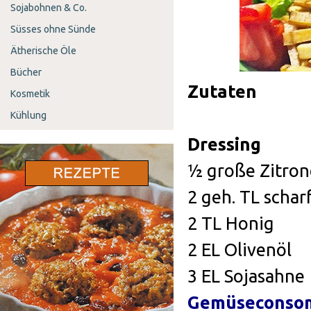
Sojabohnen & Co.
Süsses ohne Sünde
Ätherische Öle
Bücher
Zutaten
Kosmetik
Kühlung
Dressing
½ große Zitron
2 geh. TL schar
2 TL Honig
2 EL Olivenöl
3 EL Sojasahne
Gemüsecons