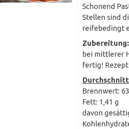
Schonend Past
Stellen sind d
reifebedingt 
Zubereitung:
bei mittlerer
fertig! Rezep
Durchschnitt
Brennwert: 636
Fett: 1,41 g
davon gesättig
Kohlenhydrate