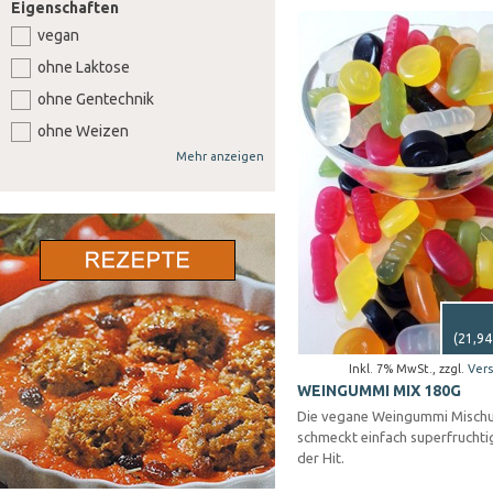
Eigenschaften
vegan
ohne Laktose
ohne Gentechnik
ohne Weizen
Mehr anzeigen
ohne Soja
ohne Senf
ohne Sellerie
ohne Lupine
ohne Gluten
ohne Nüsse
(
21,94
Inkl. 7% MwSt.
,
zzgl.
Ver
WEINGUMMI MIX 180G
Die vegane Weingummi Misch
schmeckt einfach superfruchtig
der Hit.