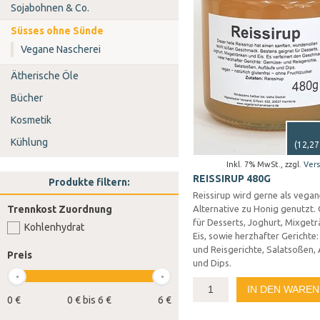
Sojabohnen & Co.
Süsses ohne Sünde
Vegane Nascherei
Ätherische Öle
Bücher
Kosmetik
Kühlung
(
12,27
Inkl. 7% MwSt.
,
zzgl.
Ver
REISSIRUP 480G
Produkte filtern:
Reissirup wird gerne als vega
Trennkost Zuordnung
Alternative zu Honig genutzt.
für Desserts, Joghurt, Mixget
Kohlenhydrat
Eis, sowie herzhafter Gerichte
und Reisgerichte, Salatsoßen,
Preis
und Dips.
IN DEN WARE
0 €
0 € bis 6 €
6 €