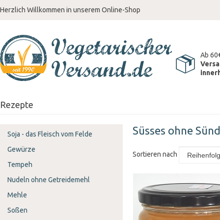
Herzlich Willkommen in unserem Online-Shop
Ab 60
Versa
inner
Rezepte
Süsses ohne Sün
Soja - das Fleisch vom Felde
Gewürze
Sortieren nach
Tempeh
Nudeln ohne Getreidemehl
Mehle
Soßen