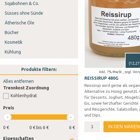
Sojabohnen & Co.
Süsses ohne Sünde
Ätherische Öle
Bücher
Kosmetik
Kühlung
(
12,27
Produkte filtern:
Inkl. 7% MwSt.
,
zzgl.
Ver
REISSIRUP 480G
Alles entfernen
Reissirup wird gerne als vega
Trennkost Zuordnung
Alternative zu Honig genutzt.
Kohlenhydrat
für Desserts, Joghurt, Mixget
Eis, sowie herzhafter Gerichte
Preis
und Reisgerichte, Salatsoßen,
und Dips.
IN DEN WARE
0 €
0 € bis 6 €
6 €
Eigenschaften