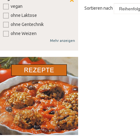
vegan
Sortieren nach
ohne Laktose
ohne Gentechnik
ohne Weizen
Mehr anzeigen
ohne Soja
ohne Senf
ohne Sellerie
ohne Lupine
ohne Gluten
ohne Nüsse