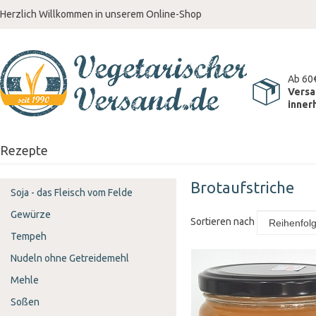
Herzlich Willkommen in unserem Online-Shop
Ab 60
Versa
inner
Rezepte
Brotaufstriche
Soja - das Fleisch vom Felde
Gewürze
Sortieren nach
Tempeh
Nudeln ohne Getreidemehl
Mehle
Soßen