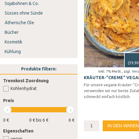
Sojabohnen & Co.
Süsses ohne Sünde
Ätherische Öle
Bücher
Kosmetik
Kühlung
(
39,90
Produkte filtern:
Inkl. 7% MwSt.
,
zzgl.
Ver
KRÄUTER-"CREME" VEGA
Trennkost Zuordnung
Für unsere vegane Kräuter-"C
Kohlenhydrat
verwenden wir nur beste Zuta
schmeckt einfach köstlich.
Preis
0 €
0 € bis 6 €
6 €
IN DEN WARE
Eigenschaften
vegan