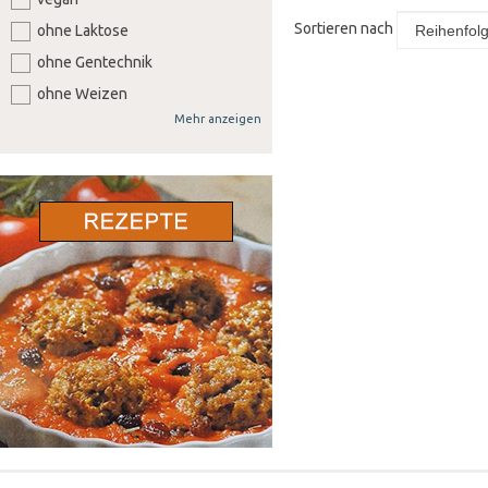
Sortieren nach
ohne Laktose
ohne Gentechnik
ohne Weizen
Mehr anzeigen
ohne Soja
ohne Senf
ohne Sellerie
ohne Lupine
ohne Gluten
ohne Nüsse