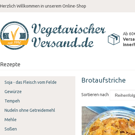
Herzlich Willkommen in unserem Online-Shop
Ab 60
Versa
inner
Rezepte
Brotaufstriche
Soja - das Fleisch vom Felde
Gewürze
Sortieren nach
Tempeh
Nudeln ohne Getreidemehl
Mehle
Soßen