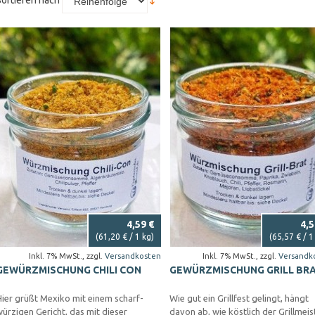
Sortieren nach
4,59 €
4,5
(
61,20 €
/ 1 kg)
(
65,57 €
/ 1
Inkl. 7% MwSt.
,
zzgl.
Versandkosten
Inkl. 7% MwSt.
,
zzgl.
Versandk
GEWÜRZMISCHUNG CHILI CON
GEWÜRZMISCHUNG GRILL BR
ier grüßt Mexiko mit einem scharf-
Wie gut ein Grillfest gelingt, hängt
ürzigen Gericht, das mit dieser
davon ab, wie köstlich der Grillmeis