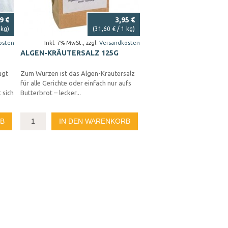
9 €
3,95 €
 kg)
(
31,60 €
/ 1 kg)
osten
Inkl. 7% MwSt.
,
zzgl.
Versandkosten
ALGEN-KRÄUTERSALZ 125G
ugt
Zum Würzen ist das Algen-Kräutersalz
für alle Gerichte oder einfach nur aufs
 sich
Butterbrot – lecker...
RB
IN DEN WARENKORB