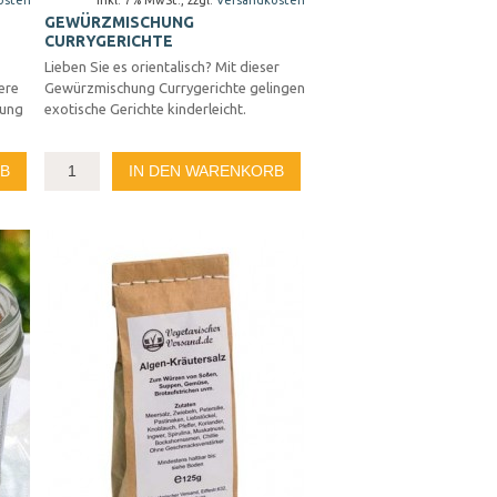
osten
Inkl. 7% MwSt.
,
zzgl.
Versandkosten
GEWÜRZMISCHUNG
CURRYGERICHTE
Lieben Sie es orientalisch? Mit dieser
ere
Gewürzmischung Currygerichte gelingen
hung
exotische Gerichte kinderleicht.
RB
IN DEN WARENKORB