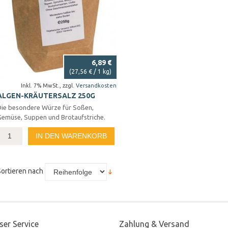
6,89 €
(
27,56 €
/ 1 kg)
Inkl. 7% MwSt.
,
zzgl.
Versandkosten
ALGEN-KRÄUTERSALZ 250G
Die besondere Würze für Soßen,
Gemüse, Suppen und Brotaufstriche.
IN DEN WARENKORB
Sortieren nach
ser Service
Zahlung & Versand