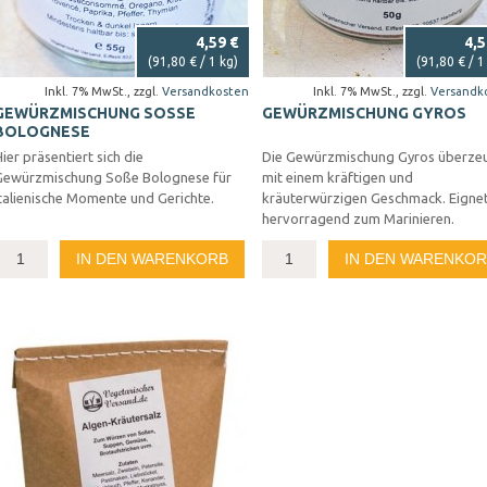
4,59 €
4,5
(
91,80 €
/ 1 kg)
(
91,80 €
/ 1
Inkl. 7% MwSt.
,
zzgl.
Versandkosten
Inkl. 7% MwSt.
,
zzgl.
Versandk
GEWÜRZMISCHUNG SOSSE B
GEWÜRZMISCHUNG GYROS
OLOGNESE
ier präsentiert sich die
Die Gewürzmischung Gyros überze
Gewürzmischung Soße Bolognese für
mit einem kräftigen und
talienische Momente und Gerichte.
kräuterwürzigen Geschmack. Eignet
hervorragend zum Marinieren.
IN DEN WARENKORB
IN DEN WARENKO