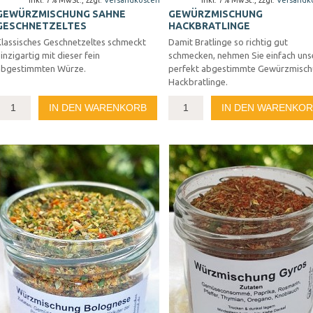
Inkl. 7% MwSt.
,
zzgl.
Versandkosten
Inkl. 7% MwSt.
,
zzgl.
Versandk
GEWÜRZMISCHUNG SAHNE
GEWÜRZMISCHUNG
GESCHNETZELTES
HACKBRATLINGE
Klassisches Geschnetzeltes schmeckt
Damit Bratlinge so richtig gut
inzigartig mit dieser fein
schmecken, nehmen Sie einfach uns
abgestimmten Würze.
perfekt abgestimmte Gewürzmisc
Hackbratlinge.
IN DEN WARENKORB
IN DEN WARENKO