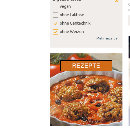
vegan
o
ohne Laktose
ohne Gentechnik
ohne Weizen
Mehr anzeigen
ohne Soja
ohne Senf
ohne Sellerie
ohne Lupine
ohne Gluten
ohne Nüsse