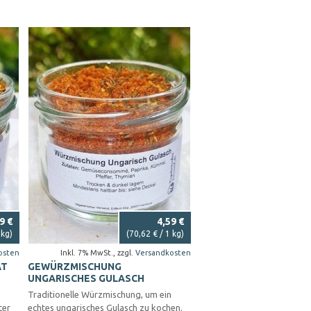
9 €
4,59 €
 kg)
(
70,62 €
/ 1 kg)
osten
Inkl. 7% MwSt.
,
zzgl.
Versandkosten
AT
GEWÜRZMISCHUNG
UNGARISCHES GULASCH
Traditionelle Würzmischung, um ein
ter
echtes ungarisches Gulasch zu kochen.