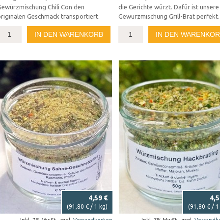
Gewürzmischung Chili Con den
die Gerichte würzt. Dafür ist unsere
riginalen Geschmack transportiert.
Gewürzmischung Grill-Brat perfekt.
IN DEN WARENKORB
IN DEN WARENKO
4,59 €
4,5
(
91,80 €
/ 1 kg)
(
91,80 €
/ 1