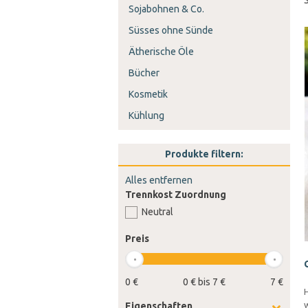
Sojabohnen & Co.
Süsses ohne Sünde
Ätherische Öle
Bücher
Kosmetik
Kühlung
Produkte filtern:
Alles entfernen
Trennkost Zuordnung
Neutral
Preis
0 €
0 € bis 7 €
7 €
H
w
Eigenschaften