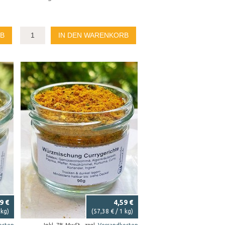
RB
IN DEN WARENKORB
9 €
4,59 €
 kg)
(
57,38 €
/ 1 kg)