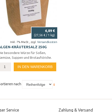
6,89 €
(
27,56 €
/ 1 kg)
Inkl. 7% MwSt.
,
zzgl.
Versandkosten
ALGEN-KRÄUTERSALZ 250G
Die besondere Würze für Soßen,
Gemüse, Suppen und Brotaufstriche.
IN DEN WARENKORB
Sortieren nach
ser Service
Zahlung & Versand