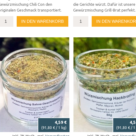
Gewürzmischung Chili Con den
die Gerichte würzt. Dafür ist unsere
riginalen Geschmack transportiert.
Gewürzmischung Grill-Brat perfekt.
IN DEN WARENKORB
IN DEN WARENKO
4,59 €
4,5
(
91,80 €
/ 1 kg)
(
91,80 €
/ 1