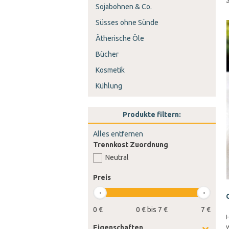
Sojabohnen & Co.
Süsses ohne Sünde
Ätherische Öle
Bücher
Kosmetik
Kühlung
Produkte filtern:
Alles entfernen
Trennkost Zuordnung
Neutral
Preis
0 €
0 € bis 7 €
7 €
H
w
Eigenschaften