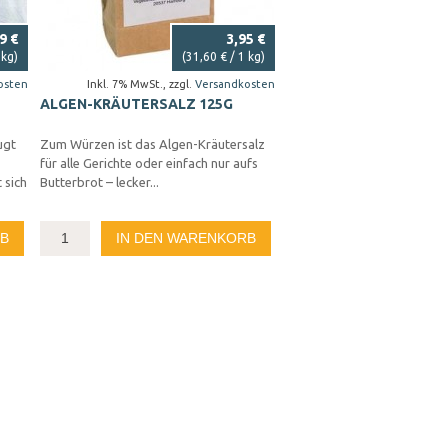
9 €
3,95 €
 kg)
(
31,60 €
/ 1 kg)
osten
Inkl. 7% MwSt.
,
zzgl.
Versandkosten
ALGEN-KRÄUTERSALZ 125G
ugt
Zum Würzen ist das Algen-Kräutersalz
für alle Gerichte oder einfach nur aufs
 sich
Butterbrot – lecker...
RB
IN DEN WARENKORB