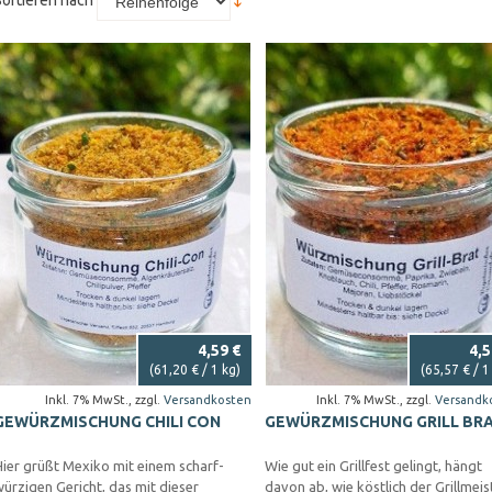
Sortieren nach
4,59 €
4,5
(
61,20 €
/ 1 kg)
(
65,57 €
/ 1
Inkl. 7% MwSt.
,
zzgl.
Versandkosten
Inkl. 7% MwSt.
,
zzgl.
Versandk
GEWÜRZMISCHUNG CHILI CON
GEWÜRZMISCHUNG GRILL BR
ier grüßt Mexiko mit einem scharf-
Wie gut ein Grillfest gelingt, hängt
ürzigen Gericht, das mit dieser
davon ab, wie köstlich der Grillmeis