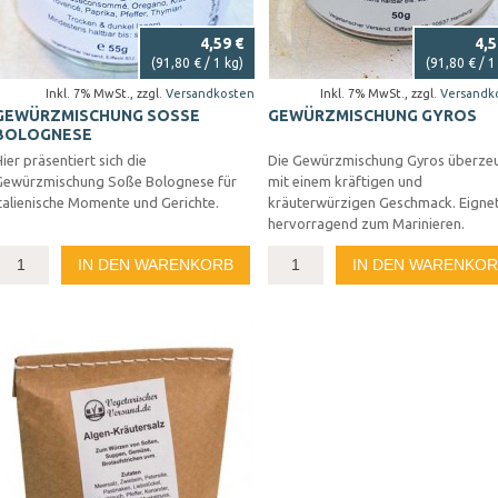
4,59 €
4,5
(
91,80 €
/ 1 kg)
(
91,80 €
/ 1
Inkl. 7% MwSt.
,
zzgl.
Versandkosten
Inkl. 7% MwSt.
,
zzgl.
Versandk
GEWÜRZMISCHUNG SOSSE B
GEWÜRZMISCHUNG GYROS
OLOGNESE
ier präsentiert sich die
Die Gewürzmischung Gyros überze
Gewürzmischung Soße Bolognese für
mit einem kräftigen und
talienische Momente und Gerichte.
kräuterwürzigen Geschmack. Eignet
hervorragend zum Marinieren.
IN DEN WARENKORB
IN DEN WARENKO