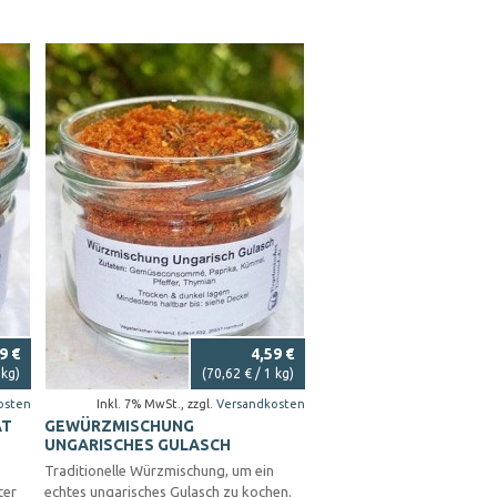
9 €
4,59 €
 kg)
(
70,62 €
/ 1 kg)
osten
Inkl. 7% MwSt.
,
zzgl.
Versandkosten
AT
GEWÜRZMISCHUNG
UNGARISCHES GULASCH
Traditionelle Würzmischung, um ein
ter
echtes ungarisches Gulasch zu kochen.