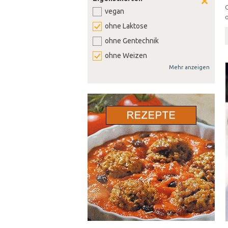
vegan
o
ohne Laktose
ohne Gentechnik
ohne Weizen
Mehr anzeigen
ohne Soja
ohne Senf
ohne Sellerie
ohne Lupine
ohne Gluten
ohne Nüsse