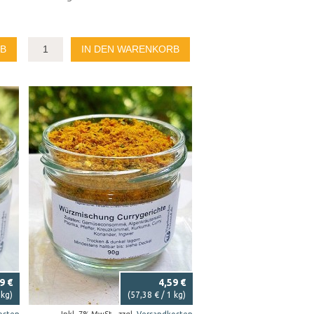
RB
IN DEN WARENKORB
9 €
4,59 €
 kg)
(
57,38 €
/ 1 kg)