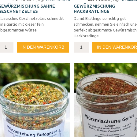
Inkl. 7% MwSt.
,
zzgl.
Versandkosten
Inkl. 7% MwSt.
,
zzgl.
Versandk
GEWÜRZMISCHUNG SAHNE
GEWÜRZMISCHUNG
GESCHNETZELTES
HACKBRATLINGE
Klassisches Geschnetzeltes schmeckt
Damit Bratlinge so richtig gut
inzigartig mit dieser fein
schmecken, nehmen Sie einfach uns
abgestimmten Würze.
perfekt abgestimmte Gewürzmisc
Hackbratlinge.
IN DEN WARENKORB
IN DEN WARENKO