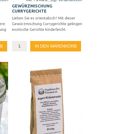
osten
Inkl. 7% MwSt.
,
zzgl.
Versandkosten
GEWÜRZMISCHUNG
CURRYGERICHTE
Lieben Sie es orientalisch? Mit dieser
ere
Gewürzmischung Currygerichte gelingen
hung
exotische Gerichte kinderleicht.
RB
IN DEN WARENKORB