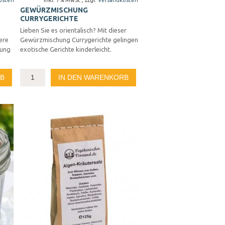
osten
Inkl. 7% MwSt.
,
zzgl.
Versandkosten
GEWÜRZMISCHUNG
CURRYGERICHTE
Lieben Sie es orientalisch? Mit dieser
ere
Gewürzmischung Currygerichte gelingen
hung
exotische Gerichte kinderleicht.
RB
IN DEN WARENKORB