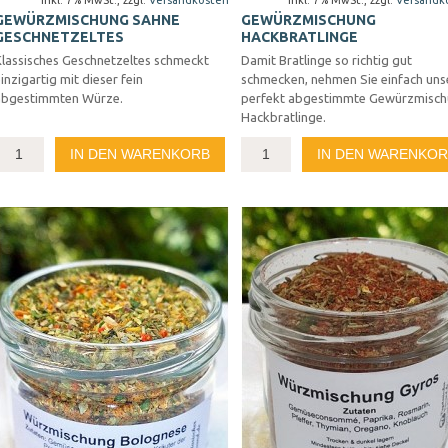
Inkl. 7% MwSt.
,
zzgl.
Versandkosten
Inkl. 7% MwSt.
,
zzgl.
Versandk
GEWÜRZMISCHUNG SAHNE
GEWÜRZMISCHUNG
GESCHNETZELTES
HACKBRATLINGE
Klassisches Geschnetzeltes schmeckt
Damit Bratlinge so richtig gut
inzigartig mit dieser fein
schmecken, nehmen Sie einfach uns
abgestimmten Würze.
perfekt abgestimmte Gewürzmisc
Hackbratlinge.
IN DEN WARENKORB
IN DEN WARENKO