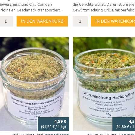
Gewürzmischung Chili Con den
die Gerichte würzt. Dafür ist unsere
riginalen Geschmack transportiert.
Gewürzmischung Grill-Brat perfekt.
IN DEN WARENKORB
IN DEN WARENKO
4,59 €
4,5
(
91,80 €
/ 1 kg)
(
91,80 €
/ 1