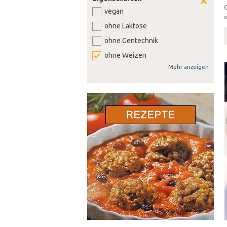
vegan
o
ohne Laktose
ohne Gentechnik
ohne Weizen
Mehr anzeigen
ohne Soja
ohne Senf
ohne Sellerie
ohne Lupine
ohne Gluten
ohne Nüsse