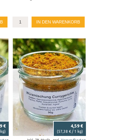
RB
IN DEN WARENKORB
9 €
4,59 €
 kg)
(
57,38 €
/ 1 kg)