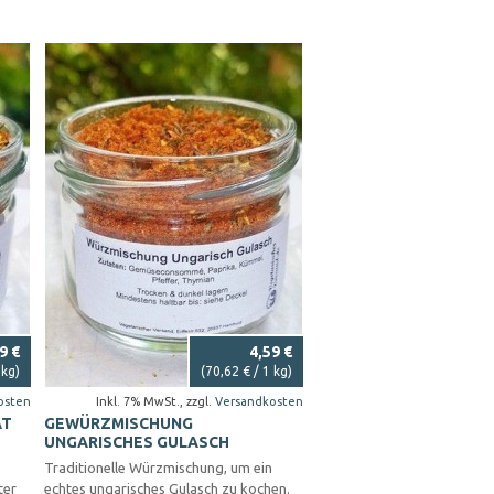
9 €
4,59 €
 kg)
(
70,62 €
/ 1 kg)
osten
Inkl. 7% MwSt.
,
zzgl.
Versandkosten
AT
GEWÜRZMISCHUNG
UNGARISCHES GULASCH
Traditionelle Würzmischung, um ein
ter
echtes ungarisches Gulasch zu kochen.