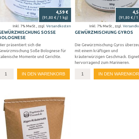
4,59 €
4,5
(
91,80 €
/ 1 kg)
(
91,80 €
/ 1
Inkl. 7% MwSt.
,
zzgl.
Versandkosten
Inkl. 7% MwSt.
,
zzgl.
Versandk
GEWÜRZMISCHUNG SOSSE B
GEWÜRZMISCHUNG GYROS
OLOGNESE
ier präsentiert sich die
Die Gewürzmischung Gyros überze
Gewürzmischung Soße Bolognese für
mit einem kräftigen und
talienische Momente und Gerichte.
kräuterwürzigen Geschmack. Eignet
hervorragend zum Marinieren.
IN DEN WARENKORB
IN DEN WARENKO