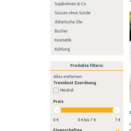
Sojabohnen & Co.
Süsses ohne Sünde
Ätherische Öle
Bücher
Kosmetik
Kühlung
Produkte filtern:
Alles entfernen
Trennkost Zuordnung
Neutral
Preis
0 €
0 € bis 7 €
7 €
H
w
Eigenschaften