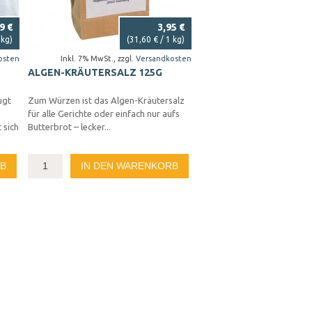
9 €
3,95 €
 kg)
(
31,60 €
/ 1 kg)
osten
Inkl. 7% MwSt.
,
zzgl.
Versandkosten
ALGEN-KRÄUTERSALZ 125G
ugt
Zum Würzen ist das Algen-Kräutersalz
für alle Gerichte oder einfach nur aufs
 sich
Butterbrot – lecker...
RB
IN DEN WARENKORB