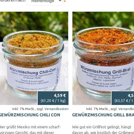
Sortieren nach
4,59 €
4,5
(
61,20 €
/ 1 kg)
(
65,57 €
/ 1
Inkl. 7% MwSt.
,
zzgl.
Versandkosten
Inkl. 7% MwSt.
,
zzgl.
Versandk
GEWÜRZMISCHUNG CHILI CON
GEWÜRZMISCHUNG GRILL BR
ier grüßt Mexiko mit einem scharf-
Wie gut ein Grillfest gelingt, hängt
ürzigen Gericht, das mit dieser
davon ab, wie köstlich der Grillmeis