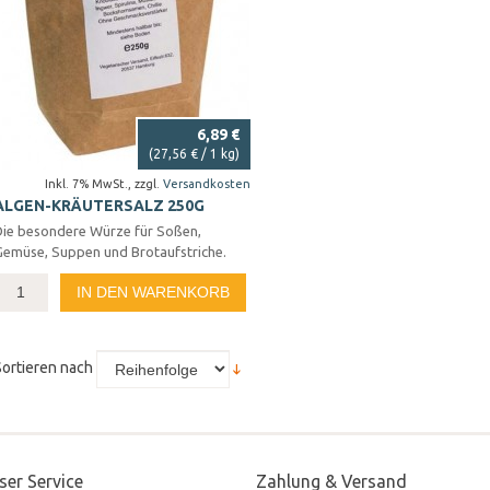
6,89 €
(
27,56 €
/ 1 kg)
Inkl. 7% MwSt.
,
zzgl.
Versandkosten
ALGEN-KRÄUTERSALZ 250G
Die besondere Würze für Soßen,
Gemüse, Suppen und Brotaufstriche.
IN DEN WARENKORB
Sortieren nach
ser Service
Zahlung & Versand