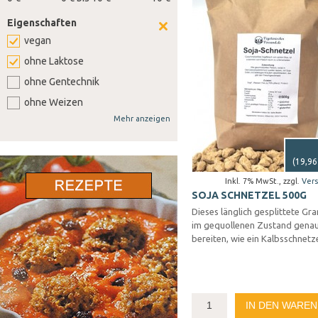
Eigenschaften
vegan
ohne Laktose
ohne Gentechnik
ohne Weizen
Mehr anzeigen
ohne Senf
ohne Sellerie
(
19,96
ohne Lupine
Inkl. 7% MwSt.
,
zzgl.
Ver
ohne Gluten
SOJA SCHNETZEL 500G
ohne Nüsse
Dieses länglich gesplittete Gran
im gequollenen Zustand gena
bereiten, wie ein Kalbsschnetze
IN DEN WARE