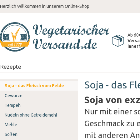
Herzlich Willkommen in unserem Online-Shop
Ab 60
Versa
inner
Rezepte
Soja - das F
Soja - das Fleisch vom Felde
Gewürze
Soja von exz
Tempeh
Nur mit einer so
Nudeln ohne Getreidemehl
Geschmack zu e
Mehle
mit anderen An
Soßen