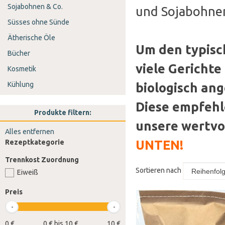
Sojabohnen & Co.
und Sojabohnen
Süsses ohne Sünde
Ätherische Öle
Um den typisc
Bücher
viele Gericht
Kosmetik
Kühlung
biologisch an
Diese empfehle
Produkte filtern:
unsere wertvo
Alles entfernen
UNTEN!
Rezeptkategorie
Trennkost Zuordnung
Sortieren nach
Eiweiß
Preis
0 €
0 € bis 10 €
10 €