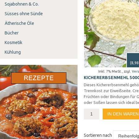
Sojabohnen & Co.
Süsses ohne Sünde
Ätherische Öle
Bücher
Kosmetik
Kühlung
(
8,98
Inkl. 7% MwSt.
,
zzgl.
Ver
KICHERERBSENMEHL 500
Dieses Kichererbsenmehl gehör
Trennkost zur Eiweißseite. Cr
Früchten oder Bindungen für 
oder Soßen lassen sich ideal b
IN DEN WARE
Sortieren nach