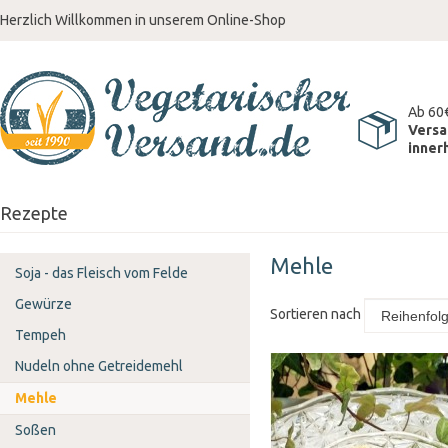
Herzlich Willkommen in unserem Online-Shop
Ab 60
Versa
inner
Rezepte
Mehle
Soja - das Fleisch vom Felde
Gewürze
Sortieren nach
Tempeh
Nudeln ohne Getreidemehl
Mehle
Soßen