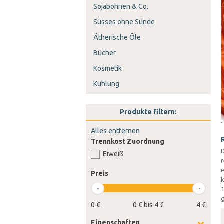
Sojabohnen & Co.
Süsses ohne Sünde
Ätherische Öle
Bücher
Kosmetik
Kühlung
Produkte filtern:
Alles entfernen
Trennkost Zuordnung
D
Eiweiß
e
Preis
g
0 €
0 € bis 4 €
4 €
Eigenschaften