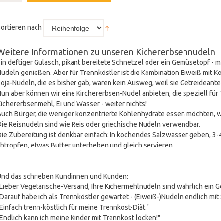
Sortieren nach
Weitere Informationen zu unseren Kichererbsennudeln
Ein deftiger Gulasch, pikant bereitete Schnetzel oder ein Gemüsetopf -
Nudeln genießen. Aber für Trennköstler ist die Kombination Eiweiß mit 
Soja-Nudeln, die es bisher gab, waren kein Ausweg, weil sie Getreideante
Nun aber können wir eine Kirchererbsen-Nudel anbieten, die speziell für
Kichererbsenmehl, Ei und Wasser - weiter nichts!
Auch Bürger, die weniger konzentrierte Kohlenhydrate essen möchten, w
Die Reisnudeln sind wie Reis oder griechische Nudeln verwendbar.
Die Zubereitung ist denkbar einfach: In kochendes Salzwasser geben, 3-4
abtropfen, etwas Butter unterheben und gleich servieren.
Und das schrieben Kundinnen und Kunden:
"Lieber Vegetarische-Versand, Ihre Kichermehlnudeln sind wahrlich ein Ge
"Darauf habe ich als Trennköstler gewartet - (Eiweiß-)Nudeln endlich mi
"Einfach trenn-köstlich für meine Trennkost-Diät."
"Endlich kann ich meine Kinder mit Trennkost locken!"