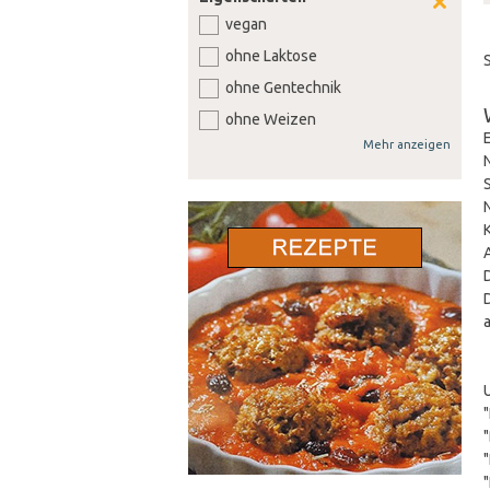
vegan
ohne Laktose
ohne Gentechnik
ohne Weizen
Mehr anzeigen
ohne Soja
ohne Senf
ohne Sellerie
ohne Lupine
ohne Gluten
ohne Nüsse