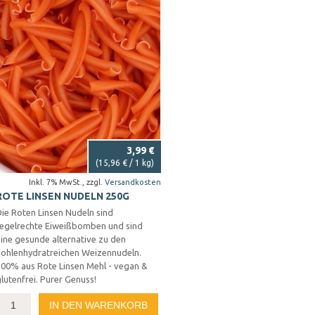
3,99 €
(
15,96 €
/ 1 kg)
Inkl. 7% MwSt.
,
zzgl.
Versandkosten
ROTE LINSEN NUDELN 250G
ie Roten Linsen Nudeln sind
regelrechte Eiweißbomben und sind
ine gesunde alternative zu den
kohlenhydratreichen Weizennudeln.
100% aus Rote Linsen Mehl - vegan &
lutenfrei. Purer Genuss!
IN DEN WARENKORB