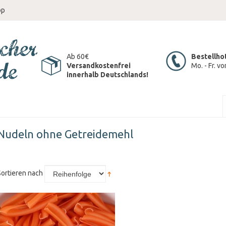
op
Ab 60€
Bestellho
Versandkostenfrei
Mo. - Fr. v
innerhalb Deutschlands!
Nudeln ohne Getreidemehl
Sortieren nach