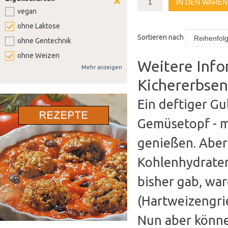
IN DEN WARE
vegan
ohne Laktose
Sortieren nach
ohne Gentechnik
ohne Weizen
Weitere Info
Mehr anzeigen
ohne Soja
Kichererbse
ohne Senf
ohne Sellerie
Ein deftiger Gu
ohne Lupine
Gemüsetopf - m
ohne Gluten
genießen. Aber 
ohne Nüsse
Kohlenhydraten
bisher gab, war
(Hartweizengrie
Nun aber könne