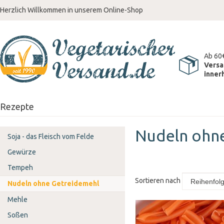
Herzlich Willkommen in unserem Online-Shop
Ab 60
Versa
inner
Rezepte
Nudeln ohn
Soja - das Fleisch vom Felde
Gewürze
Tempeh
Sortieren nach
Nudeln ohne Getreidemehl
Mehle
Soßen