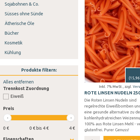
Sojabohnen & Co.
Süsses ohne Sünde
Ätherische Öle
Bücher
Kosmetik
Kühlung
Produkte filtern:
(
15,96
Alles entfernen
Inkl. 7% MwSt.
,
zzgl.
Ver
Trennkost Zuordnung
ROTE LINSEN NUDELN 25
Eiweiß
Die Roten Linsen Nudeln sind
regelrechte Eiweißbomben und
Preis
eine gesunde alternative zu d
kohlenhydratreichen Weizennu
100% aus Rote Linsen Mehl - 
0 €
0 € bis 4 €
4 €
glutenfrei. Purer Genuss!
Eigenschaften