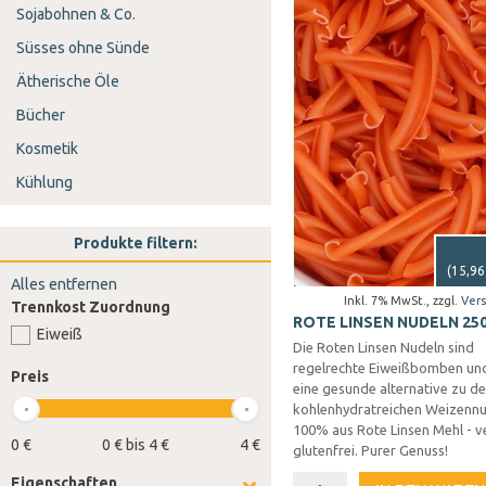
Sojabohnen & Co.
Süsses ohne Sünde
Ätherische Öle
Bücher
Kosmetik
Kühlung
Produkte filtern:
(
15,96
Alles entfernen
Inkl. 7% MwSt.
,
zzgl.
Ver
Trennkost Zuordnung
ROTE LINSEN NUDELN 25
Eiweiß
Die Roten Linsen Nudeln sind
regelrechte Eiweißbomben und
Preis
eine gesunde alternative zu d
kohlenhydratreichen Weizennu
100% aus Rote Linsen Mehl - 
0 €
0 € bis 4 €
4 €
glutenfrei. Purer Genuss!
Eigenschaften