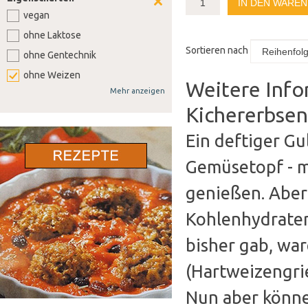
IN DEN WARE
vegan
ohne Laktose
Sortieren nach
ohne Gentechnik
ohne Weizen
Weitere Info
Mehr anzeigen
ohne Soja
Kichererbse
ohne Senf
ohne Sellerie
Ein deftiger Gu
ohne Lupine
Gemüsetopf - m
ohne Gluten
genießen. Aber 
ohne Nüsse
Kohlenhydraten
bisher gab, war
(Hartweizengrie
Nun aber könne