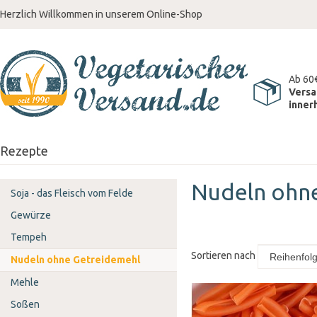
Herzlich Willkommen in unserem Online-Shop
Ab 60
Versa
inner
Rezepte
Nudeln ohn
Soja - das Fleisch vom Felde
Gewürze
Tempeh
Sortieren nach
Nudeln ohne Getreidemehl
Mehle
Soßen