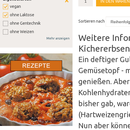
IN DEN WARE
vegan
ohne Laktose
Sortieren nach
ohne Gentechnik
ohne Weizen
Weitere Info
Mehr anzeigen
ohne Soja
Kichererbse
ohne Senf
ohne Sellerie
Ein deftiger Gu
ohne Lupine
Gemüsetopf - m
ohne Gluten
genießen. Aber 
ohne Nüsse
Kohlenhydraten
bisher gab, war
(Hartweizengrie
Nun aber könne