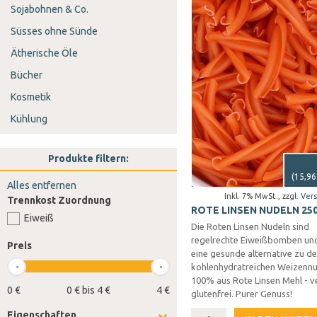
Sojabohnen & Co.
Süsses ohne Sünde
Ätherische Öle
Bücher
Kosmetik
Kühlung
Produkte filtern:
(
15,96
Alles entfernen
Inkl. 7% MwSt.
,
zzgl.
Ver
Trennkost Zuordnung
ROTE LINSEN NUDELN 25
Eiweiß
Die Roten Linsen Nudeln sind
regelrechte Eiweißbomben und
Preis
eine gesunde alternative zu d
kohlenhydratreichen Weizennu
100% aus Rote Linsen Mehl - 
0 €
0 € bis 4 €
4 €
glutenfrei. Purer Genuss!
Eigenschaften