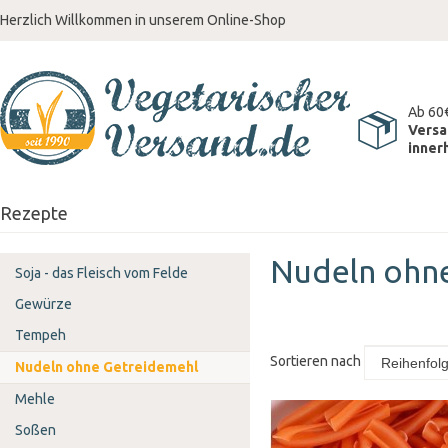
Herzlich Willkommen in unserem Online-Shop
Ab 60
Versa
inner
Rezepte
Nudeln ohn
Soja - das Fleisch vom Felde
Gewürze
Tempeh
Sortieren nach
Nudeln ohne Getreidemehl
Mehle
Soßen