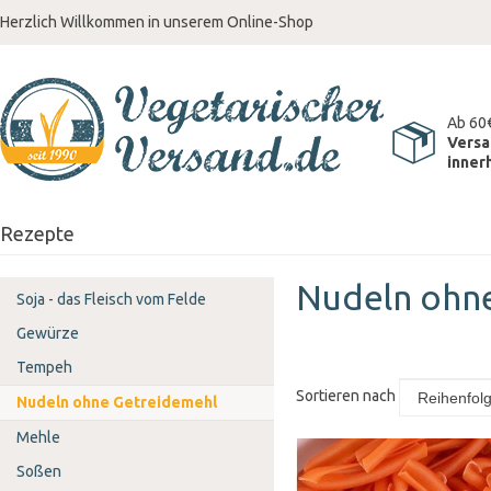
Herzlich Willkommen in unserem Online-Shop
Ab 60
Versa
inner
Rezepte
Nudeln ohn
Soja - das Fleisch vom Felde
Gewürze
Tempeh
Sortieren nach
Nudeln ohne Getreidemehl
Mehle
Soßen