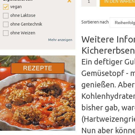
IN DEN WARE
vegan
ohne Laktose
Sortieren nach
ohne Gentechnik
ohne Weizen
Weitere Info
Mehr anzeigen
ohne Soja
Kichererbse
ohne Senf
ohne Sellerie
Ein deftiger Gu
ohne Lupine
Gemüsetopf - m
ohne Gluten
genießen. Aber 
ohne Nüsse
Kohlenhydraten
bisher gab, war
(Hartweizengrie
Nun aber könne