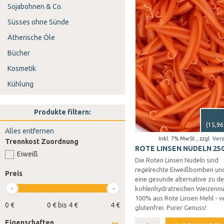
Sojabohnen & Co.
Süsses ohne Sünde
Ätherische Öle
Bücher
Kosmetik
Kühlung
Produkte filtern:
(
15,96
Alles entfernen
Inkl. 7% MwSt.
,
zzgl.
Ver
Trennkost Zuordnung
ROTE LINSEN NUDELN 25
Eiweiß
Die Roten Linsen Nudeln sind
regelrechte Eiweißbomben und
Preis
eine gesunde alternative zu d
kohlenhydratreichen Weizennu
100% aus Rote Linsen Mehl - 
0 €
0 € bis 4 €
4 €
glutenfrei. Purer Genuss!
Eigenschaften