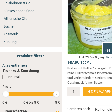
Sojabohnen & Co.
Süsses ohne Sünde
Ätherische Öle
Bücher
Kosmetik
Kühlung
(
24,
Produkte filtern:
Inkl. 7% MwSt.
,
zzgl.
Ver
BRABU 200ML
Alles entfernen
Braten mit Butter? Klar geht. D
Trennkost Zuordnung
reine Butterschmalz ist extrem
Neutral
und verleiht jedem Gericht den
Geschmack feiner Butter.
Preis
IN DEN WARE
0 €
0 € bis 8 €
8 €
Sortieren nach
Eigenschaften