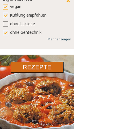
vegan
Kühlung empfohlen
ohne Laktose
ohne Gentechnik
Mehr anzeigen
ohne Weizen
ohne Soja
ohne Senf
ohne Sellerie
ohne Lupine
ohne Gluten
ohne Nüsse