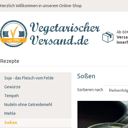
Herzlich Willkommen in unserem Online-Shop
Ab 60
Versa
inner
Rezepte
Soßen
Soja - das Fleisch vom Felde
Gewürze
Sortieren nach
Tempeh
Nudeln ohne Getreidemehl
Mehle
Soßen