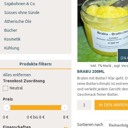
Sojabohnen & Co.
Süsses ohne Sünde
Ätherische Öle
Bücher
Kosmetik
Kühlung
(
24,
Produkte filtern:
Inkl. 7% MwSt.
,
zzgl.
Ver
BRABU 200ML
Alles entfernen
Braten mit Butter? Klar geht. D
Trennkost Zuordnung
reine Butterschmalz ist extrem
Neutral
und verleiht jedem Gericht den
Geschmack feiner Butter.
Preis
IN DEN WARE
0 €
0 € bis 8 €
8 €
Sortieren nach
Eigenschaften