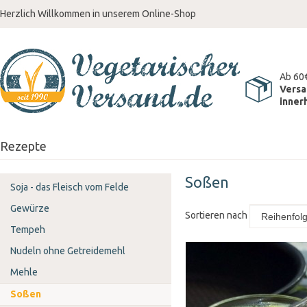
Herzlich Willkommen in unserem Online-Shop
Ab 60
Versa
inner
Rezepte
Soßen
Soja - das Fleisch vom Felde
Gewürze
Sortieren nach
Tempeh
Nudeln ohne Getreidemehl
Mehle
Soßen