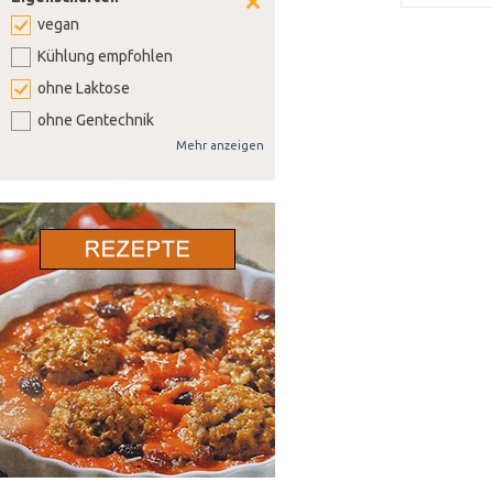
vegan
Kühlung empfohlen
ohne Laktose
ohne Gentechnik
Mehr anzeigen
ohne Weizen
ohne Soja
ohne Senf
ohne Sellerie
ohne Lupine
ohne Gluten
ohne Nüsse