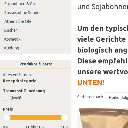
Sojabohnen & Co.
und Sojabohnen
Süsses ohne Sünde
Ätherische Öle
Um den typisc
Bücher
viele Gericht
Kosmetik
Kühlung
biologisch an
Diese empfehle
Produkte filtern:
unsere wertvo
Alles entfernen
UNTEN!
Rezeptkategorie
Trennkost Zuordnung
Sortieren nach
Eiweiß
Preis
0 €
0 € bis 10 €
10 €