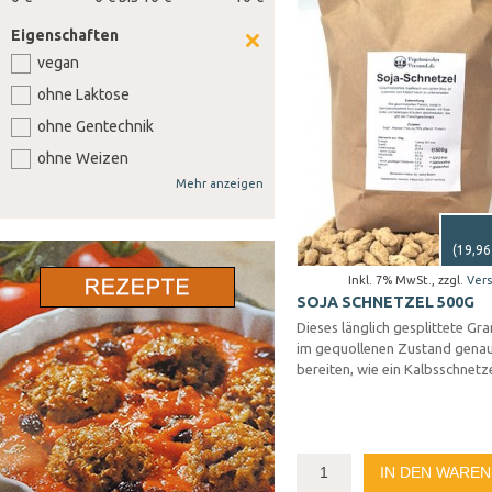
Eigenschaften
vegan
ohne Laktose
ohne Gentechnik
ohne Weizen
Mehr anzeigen
ohne Senf
ohne Sellerie
(
19,96
ohne Lupine
Inkl. 7% MwSt.
,
zzgl.
Ver
ohne Gluten
SOJA SCHNETZEL 500G
ohne Nüsse
Dieses länglich gesplittete Gran
im gequollenen Zustand gena
bereiten, wie ein Kalbsschnetze
IN DEN WARE