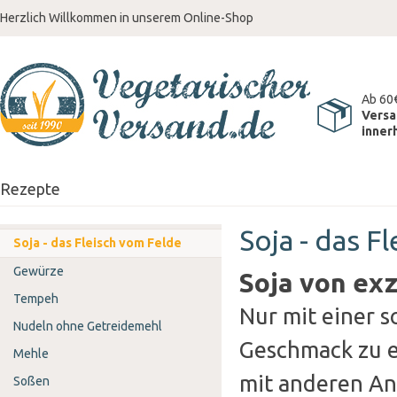
Herzlich Willkommen in unserem Online-Shop
Ab 60
Versa
inner
Rezepte
Soja - das F
Soja - das Fleisch vom Felde
Gewürze
Soja von exz
Tempeh
Nur mit einer so
Nudeln ohne Getreidemehl
Geschmack zu e
Mehle
mit anderen An
Soßen