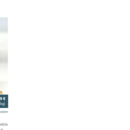
9 €
 kg)
osten
fekte
nd