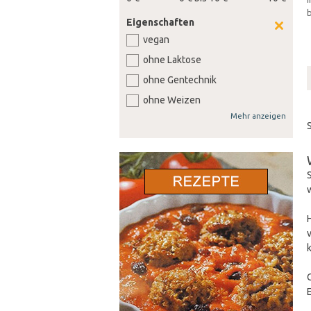
b
Eigenschaften
vegan
ohne Laktose
ohne Gentechnik
ohne Weizen
Mehr anzeigen
ohne Senf
ohne Sellerie
ohne Lupine
ohne Gluten
ohne Nüsse