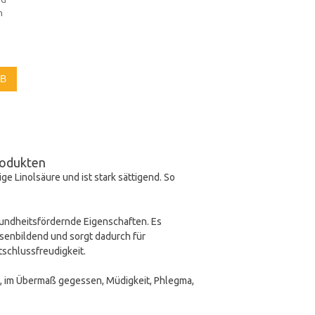
n
,
RB
rodukten
ige Linolsäure und ist stark sättigend. So
gesundheitsfördernde Eigenschaften. Es
asenbildend und sorgt dadurch für
schlussfreudigkeit.
d, im Übermaß gegessen, Müdigkeit, Phlegma,