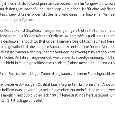
Sojafleisch ist als äußerst purinarm zu bezeichnen. Im Rohgewicht weist 
Durch den Quellprozeß und Sättigungswert jedoch, ist für eine Sojaflei
Fleischgewichtes erforderlich, deshalb wird dann innerhalb einer Mahlz
Purinmenge aufgenommen.
Für Diabetiker ist Sojafleisch wegen der geringen Broteinheiten ebenfa
Fleisch hat Soja für den Körper nützliche Ballaststoffe, Quell- und Fas
es deshalb anfänglich zu Blähungen kommen. Das gibt sich zumeist berei
daran gewöhnt hat, die stärkere Stimulans zu nutzen, die für den Verdauu
ballaststoffarmer Nahrung unserer heutigen Zeit wenig zum Tragen komm
ähnliches Verfahren angewendet, wie bei der Speiseölgewinnung, mit Ein
geschieht in einem geschlossenen Kreislauf, ohne messbare Spuren zu h
Unser Soja ist bei richtiger Zubereitung kaum von einem Fleischgericht z
Bei dieser erstklassigen Qualität (aus integriertem kalifornischen Anba
in heißem Wasser wird Soja beim Zubereiten zur mehrfachen Menge, verw
es möglich, aus 500 g Soja-Hack 100 (!) kleine Bratlinge herzustellen! F
etwa 3-5 Bratlinge verzehrt.