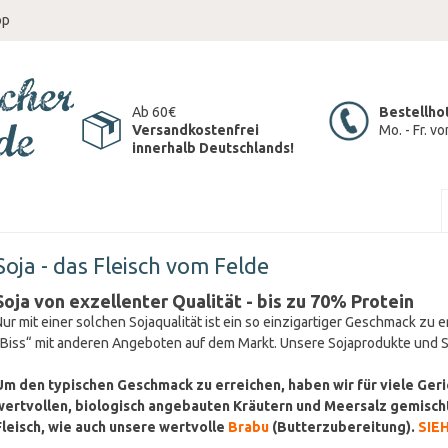
op
Ab 60€
Bestellho
Versandkostenfrei
Mo. - Fr. v
innerhalb Deutschlands!
Soja - das Fleisch vom Felde
Soja von exzellenter Qualität - bis zu 70% Protein
Nur mit einer solchen Sojaqualität ist ein so einzigartiger Geschmack zu
„Biss“ mit anderen Angeboten auf dem Markt. Unsere Sojaprodukte und S
Um den typischen Geschmack zu erreichen, haben wir für viele Ger
wertvollen, biologisch angebauten Kräutern und Meersalz gemischt
Fleisch, wie auch unsere wertvolle
Brabu
(Butterzubereitung).
SIE