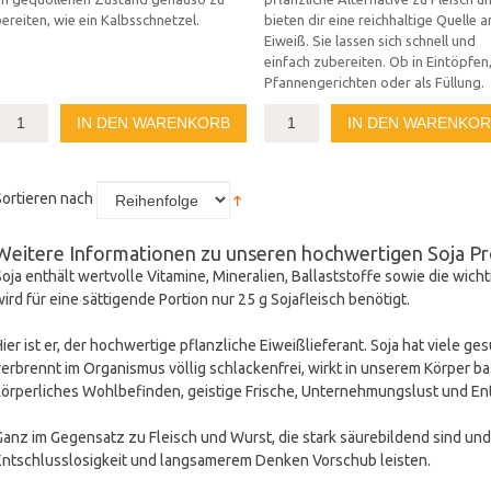
ereiten, wie ein Kalbsschnetzel.
bieten dir eine reichhaltige Quelle a
Eiweiß. Sie lassen sich schnell und
einfach zubereiten. Ob in Eintöpfen
Pfannengerichten oder als Füllung.
IN DEN WARENKORB
IN DEN WARENKO
Sortieren nach
Weitere Informationen zu unseren hochwertigen Soja P
Soja enthält wertvolle Vitamine, Mineralien, Ballaststoffe sowie die wicht
wird für eine sättigende Portion nur 25 g Sojafleisch benötigt.
Hier ist er, der hochwertige pflanzliche Eiweißlieferant. Soja hat viele 
verbrennt im Organismus völlig schlackenfrei, wirkt in unserem Körper b
körperliches Wohlbefinden, geistige Frische, Unternehmungslust und Ent
Ganz im Gegensatz zu Fleisch und Wurst, die stark säurebildend sind un
Entschlusslosigkeit und langsamerem Denken Vorschub leisten.