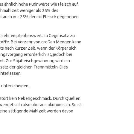
es ähnlich hohe Purinwerte wie Fleisch auf.
schmahlzeit weniger als 25% des
eit auch nur 25% der mit Fleisch gegebenen
lls sehr empfehlenswert. Im Gegensatz zu
erstoffe. Bei Verzehr von großen Mengen kann
ts nach kurzer Zeit, wenn der Körper sich
ngsvorgang erforderlich ist, jedoch bei
t. Zur Sojafleischgewinnung wird ein
satz der gleichen Trennmitteln. Dies
interlassen.
u unterscheiden.
u) stört kein Nebengeschmack. Durch Quellen
endet sich also überaus ökonomisch. So ist
ür eine sättigende Mahlzeit werden davon