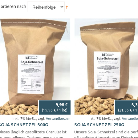
Sortieren nach
9,98 €
5,3
(
19,96 €
/ 1 kg)
(
21,56 €
/ 1
Inkl. 7% MwSt.
,
zzgl.
Versandkosten
Inkl. 7% MwSt.
,
zzgl.
Versandk
SOJA SCHNETZEL 500G
SOJA SCHNETZEL 250G
ieses länglich gesplittete Granulat ist
Unsere Soja-Schnetzel sind die per
im gequollenen Zustand genauso zu
pflanzliche Alternative zu Fleisch u