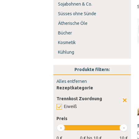
Sojabohnen & Co.
Süsses ohne Sünde
Ätherische Öle
Bücher
Kosmetik
Kühlung
Produkte filtern:
Alles entfernen
Rezeptkategorie
Trennkost Zuordnung
Eiweiß
Preis
D
0 €
0 € bis 10 €
10 €