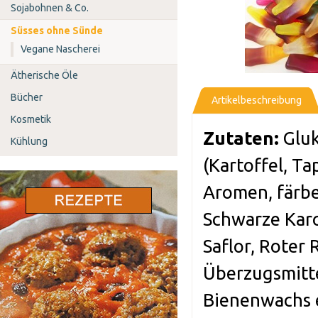
Sojabohnen & Co.
Süsses ohne Sünde
Vegane Nascherei
Ätherische Öle
Bücher
Artikelbeschreibung
Kosmetik
Zutaten:
Gluk
Kühlung
(Kartoffel, Ta
Aromen, färb
Schwarze Karo
Saflor, Roter 
Überzugsmitt
Bienenwachs 