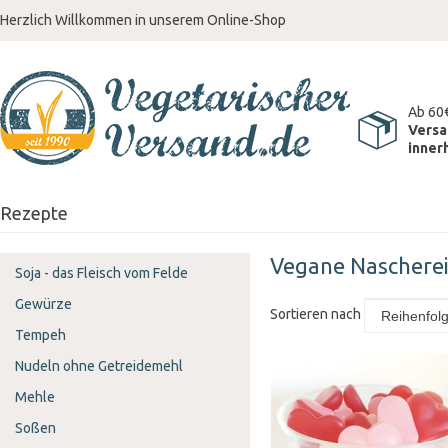
Herzlich Willkommen in unserem Online-Shop
Ab 60
Versa
inner
Rezepte
Vegane Naschere
Soja - das Fleisch vom Felde
Gewürze
Sortieren nach
Tempeh
Nudeln ohne Getreidemehl
Mehle
Soßen