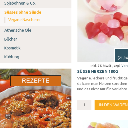
Sojabohnen & Co.
Süsses ohne Sünde
Vegane Nascherei
Ätherische Öle
Bücher
Kosmetik
Kühlung
(
21,94
Inkl. 7% MwSt.
,
zzgl.
Ver
SÜSSE HERZEN 180G
Vegane
, leckere und fruchtig
da kann man Herzen sprechen 
und das nicht nur für Verliebte.
IN DEN WARE