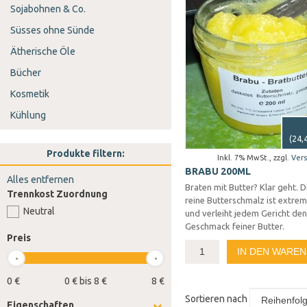
Sojabohnen & Co.
Süsses ohne Sünde
Ätherische Öle
Bücher
Kosmetik
Kühlung
(
24,
Produkte filtern:
Inkl. 7% MwSt.
,
zzgl.
Ver
BRABU 200ML
Alles entfernen
Braten mit Butter? Klar geht. D
Trennkost Zuordnung
reine Butterschmalz ist extrem
Neutral
und verleiht jedem Gericht den
Geschmack feiner Butter.
Preis
IN DEN WARE
0 €
0 € bis 8 €
8 €
Sortieren nach
Eigenschaften