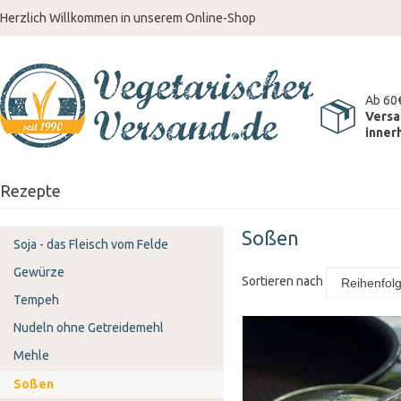
Herzlich Willkommen in unserem Online-Shop
Ab 60
Versa
inner
Rezepte
Soßen
Soja - das Fleisch vom Felde
Gewürze
Sortieren nach
Tempeh
Nudeln ohne Getreidemehl
Mehle
Soßen