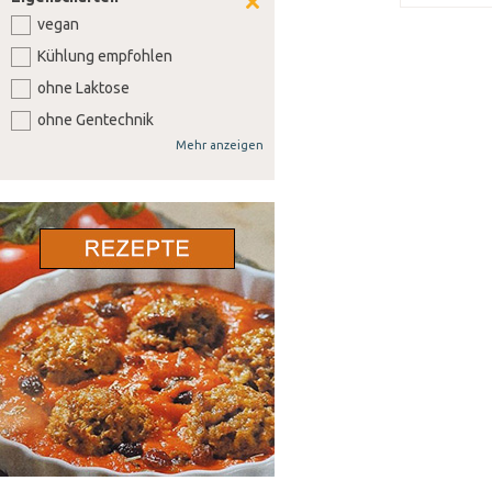
vegan
Kühlung empfohlen
ohne Laktose
ohne Gentechnik
Mehr anzeigen
ohne Weizen
ohne Soja
ohne Senf
ohne Sellerie
ohne Lupine
ohne Gluten
ohne Nüsse