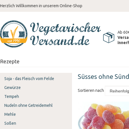
Herzlich Willkommen in unserem Online-Shop
Ab 60
Versa
inner
Rezepte
Süsses ohne Sün
Soja - das Fleisch vom Felde
Gewürze
Sortieren nach
Tempeh
Nudeln ohne Getreidemehl
Mehle
Soßen