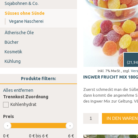
Sojabohnen & Co.
Süsses ohne Sünde
Vegane Nascherei
Ätherische Öle
Bücher
Kosmetik
Kühlung
(
21,94
Inkl. 7% MwSt.
,
zzgl.
Ver
INGWER FRUCHT MIX 180
Produkte filtern:
Zuerst schmeckt man die Süß
Alles entfernen
dann kommt die angenehme S
Trennkost Zuordnung
des Ingwer Mix zur Geltung. 
Kohlenhydrat
Preis
IN DEN WARE
0 €
0 € bis 6 €
6 €