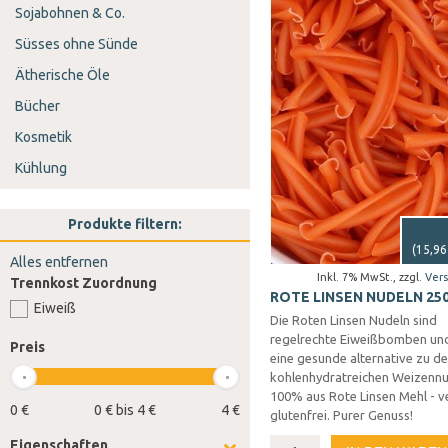
Sojabohnen & Co.
Süsses ohne Sünde
Ätherische Öle
Bücher
Kosmetik
Kühlung
Produkte filtern:
(
15,96
Alles entfernen
Inkl. 7% MwSt.
,
zzgl.
Ver
Trennkost Zuordnung
ROTE LINSEN NUDELN 25
Eiweiß
Die Roten Linsen Nudeln sind
regelrechte Eiweißbomben und
Preis
eine gesunde alternative zu d
kohlenhydratreichen Weizennu
100% aus Rote Linsen Mehl - 
0 €
0 € bis 4 €
4 €
glutenfrei. Purer Genuss!
Eigenschaften