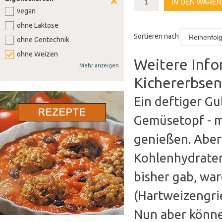
IN DEN WARE
vegan
ohne Laktose
Sortieren nach
ohne Gentechnik
ohne Weizen
Weitere Info
Mehr anzeigen
ohne Soja
Kichererbse
ohne Senf
ohne Sellerie
Ein deftiger Gu
ohne Lupine
Gemüsetopf - m
ohne Gluten
genießen. Aber 
ohne Nüsse
Kohlenhydraten
bisher gab, war
(Hartweizengrie
Nun aber könne