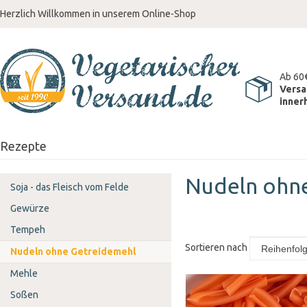
Herzlich Willkommen in unserem Online-Shop
Ab 60
Versa
inner
Rezepte
Nudeln ohn
Soja - das Fleisch vom Felde
Gewürze
Tempeh
Sortieren nach
Nudeln ohne Getreidemehl
Mehle
Soßen