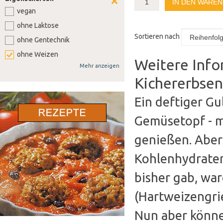
IN DEN WARE
vegan
ohne Laktose
Sortieren nach
ohne Gentechnik
ohne Weizen
Weitere Info
Mehr anzeigen
ohne Soja
Kichererbse
ohne Senf
ohne Sellerie
Ein deftiger Gu
ohne Lupine
Gemüsetopf - m
ohne Gluten
genießen. Aber 
ohne Nüsse
Kohlenhydraten
bisher gab, war
(Hartweizengrie
Nun aber könne