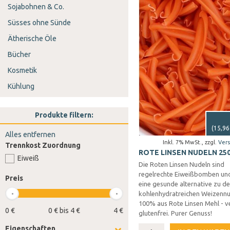
Sojabohnen & Co.
Süsses ohne Sünde
Ätherische Öle
Bücher
Kosmetik
Kühlung
Produkte filtern:
(
15,96
Alles entfernen
Inkl. 7% MwSt.
,
zzgl.
Ver
Trennkost Zuordnung
ROTE LINSEN NUDELN 25
Eiweiß
Die Roten Linsen Nudeln sind
regelrechte Eiweißbomben und
Preis
eine gesunde alternative zu d
kohlenhydratreichen Weizennu
100% aus Rote Linsen Mehl - 
0 €
0 € bis 4 €
4 €
glutenfrei. Purer Genuss!
Eigenschaften