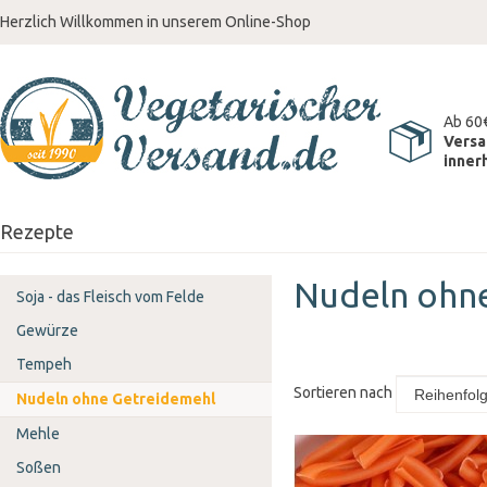
Herzlich Willkommen in unserem Online-Shop
Ab 60
Versa
inner
Rezepte
Nudeln ohn
Soja - das Fleisch vom Felde
Gewürze
Tempeh
Sortieren nach
Nudeln ohne Getreidemehl
Mehle
Soßen