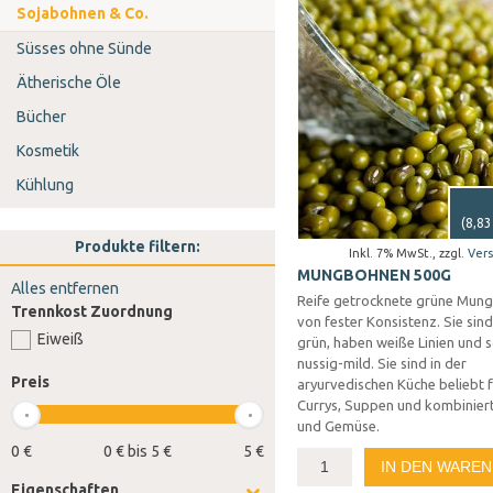
Sojabohnen & Co.
Süsses ohne Sünde
Ätherische Öle
Bücher
Kosmetik
Kühlung
(
8,83
Produkte filtern:
Inkl. 7% MwSt.
,
zzgl.
Ver
MUNGBOHNEN 500G
Alles entfernen
Reife getrocknete grüne Mun
Trennkost Zuordnung
von fester Konsistenz. Sie sind
Eiweiß
grün, haben weiße Linien und
nussig-mild. Sie sind in der
Preis
aryurvedischen Küche beliebt f
Currys, Suppen und kombiniert
und Gemüse.
0 €
0 € bis 5 €
5 €
IN DEN WARE
Eigenschaften