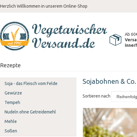
Herzlich Willkommen in unserem Online-Shop
Ab 60
Versa
inner
Rezepte
Sojabohnen & Co.
Soja - das Fleisch vom Felde
Gewürze
Sortieren nach
Tempeh
Nudeln ohne Getreidemehl
Mehle
Soßen