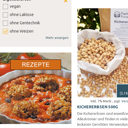
vegan
ohne Laktose
ohne Gentechnik
ohne Weizen
Mehr anzeigen
ohne Soja
ohne Senf
ohne Sellerie
ohne Lupine
ohne Gluten
ohne Nüsse
(
5,18
Inkl. 7% MwSt.
,
zzgl.
Ver
KICHERERBSEN 500G
Die Kichererbsen sind eiweißre
Alleskönner und finden in viel
leckeren Gerichten Verwendun