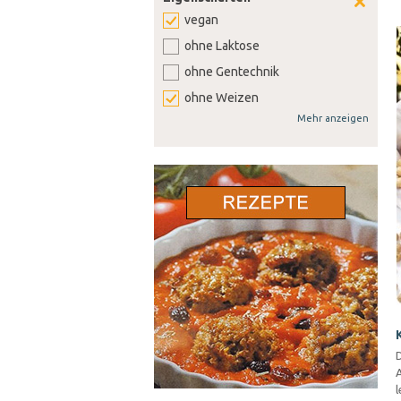
vegan
ohne Laktose
ohne Gentechnik
ohne Weizen
Mehr anzeigen
ohne Soja
ohne Senf
ohne Sellerie
ohne Lupine
ohne Gluten
ohne Nüsse
D
A