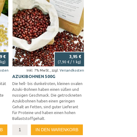
9 €
3,95 €
 kg)
(
7,90 €
/ 1 kg)
osten
Inkl. 7% MwSt.
,
zzgl.
Versandkosten
AZUKIBOHNEN 500G
ität
Die hell- bis dunkelroten, kleinen ovalen
Azuki-Bohnen haben einen süßen und
ate
nussigen Geschmack. Die getrockneten
Azukibohnen haben einen geringen
Gehalt an Fetten, sind guter Lieferant
für Proteine und haben einen hohen
Ballaststoffgehalt.
RB
IN DEN WARENKORB