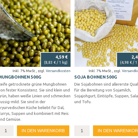
4,59 €
2,4
(
8,83 €
/ 1 kg)
(
4,98 €
/ 1
Inkl. 7% MwSt.
,
zzgl.
Versandkosten
Inkl. 7% MwSt.
,
zzgl.
Versandk
MUNGBOHNEN 500G
SOJA BOHNEN 500G
Reife getrocknete grüne Mungbohnen
Die Sojabohnen sind allererste Qual
on fester Konsistenz. Sie sind klein und
für die Bereitung von Sojamilch,
grün, haben weiße Linien und schmecken
Sojajohgurt, Eintöpfe, Suppen, Sal
ussig-mild. Sie sind in der
und Tofu.
ryurvedischen Küche beliebt für Dal,
Currys, Suppen und kombiniert mit Reis
und Gemüse.
IN DEN WARENKORB
IN DEN WARENKO