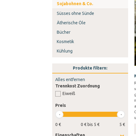
Sojabohnen & Co.
Süsses ohne Sünde
Ätherische Öle
Bücher
Kosmetik
Kühlung
Produkte filtern:
Alles entfernen
Trennkost Zuordnung
v
Eiweiß
n
Preis
a
0 €
0 € bis 5 €
5 €
Eigenschaften