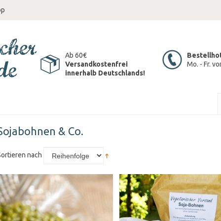
op
Ab 60€
Bestellho
Versandkostenfrei
Mo. - Fr. v
innerhalb Deutschlands!
Sojabohnen & Co.
Sortieren nach