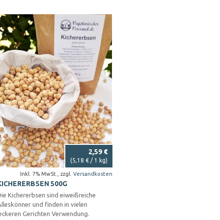
2,59 €
(
5,18 €
/ 1 kg)
Inkl. 7% MwSt.
,
zzgl.
Versandkosten
KICHERERBSEN 500G
ie Kichererbsen sind eiweißreiche
lleskönner und finden in vielen
leckeren Gerichten Verwendung.