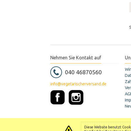
Nehmen Sie Kontakt auf
Un
Wir
040 46870560
Da
Za
info@vegetarischerversand.de
Ve
AG
Im
New
Diese Website benutzt Cookie