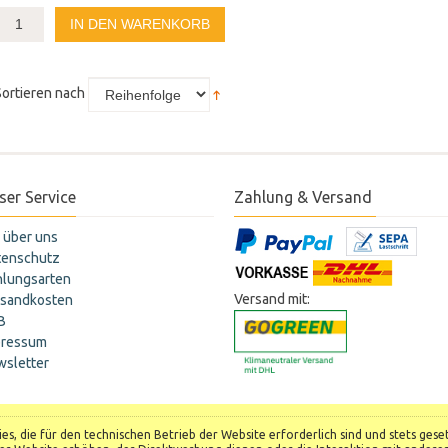
IN DEN WARENKORB
Sortieren nach
ser Service
Zahlung & Versand
 über uns
tenschutz
hlungsarten
Versand mit:
rsandkosten
B
pressum
sletter
s, die für den technischen Betrieb der Website erforderlich sind und stets ges