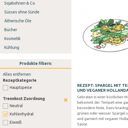
Sojabohnen & Co.
Süsses ohne Sünde
Ätherische Öle
Bücher
Kosmetik
Kühlung
Produkte filtern:
Alles entfernen
Rezeptkategorie
REZEPT: SPARGEL MIT T
Hauptspeise
UND VEGANER HOLLANDA
Gebraten in einer köstlichen 
Trennkost Zuordnung
bekommt der Tempeh eine ga
Neutral
besondere Note. Dazu knacki
grünen oder weisser Spargel s
Kohlenhydrat
und garniert mit veganer Holl
Eiweiß
Sauce.