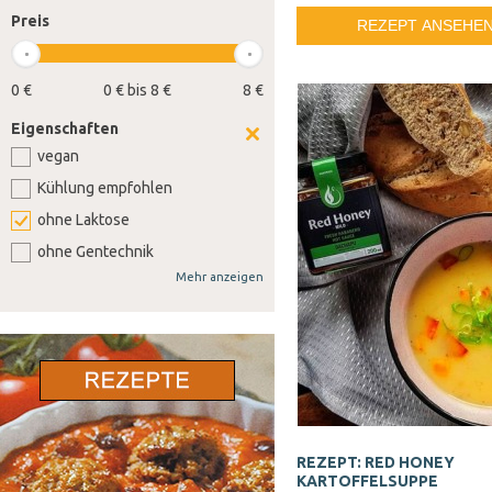
Preis
REZEPT ANSEHE
0 €
0 € bis 8 €
8 €
Eigenschaften
vegan
Kühlung empfohlen
ohne Laktose
ohne Gentechnik
Mehr anzeigen
ohne Weizen
ohne Soja
ohne Senf
ohne Sellerie
ohne Lupine
ohne Gluten
REZEPT: RED HONEY
ohne Nüsse
KARTOFFELSUPPE