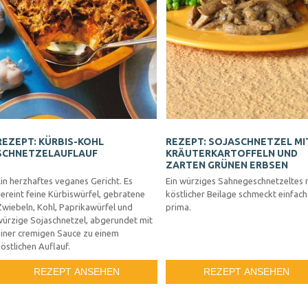
REZEPT: KÜRBIS-KOHL
REZEPT: SOJASCHNETZEL MI
SCHNETZELAUFLAUF
KRÄUTERKARTOFFELN UND
ZARTEN GRÜNEN ERBSEN
in herzhaftes veganes Gericht. Es
Ein würziges Sahnegeschnetzeltes 
ereint feine Kürbiswürfel, gebratene
köstlicher Beilage schmeckt einfach
Zwiebeln, Kohl, Paprikawürfel und
prima.
würzige Sojaschnetzel, abgerundet mit
einer cremigen Sauce zu einem
östlichen Auflauf.
REZEPT ANSEHEN
REZEPT ANSEHEN