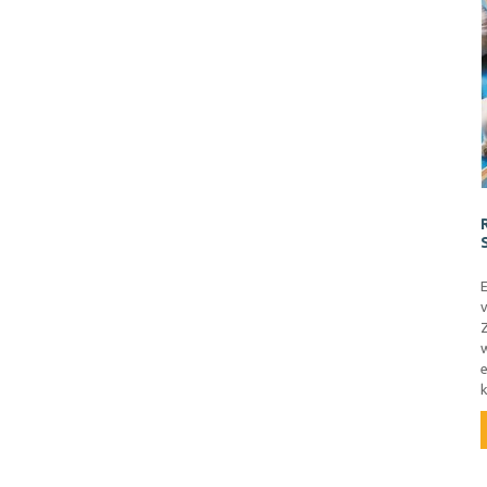
E
v
k