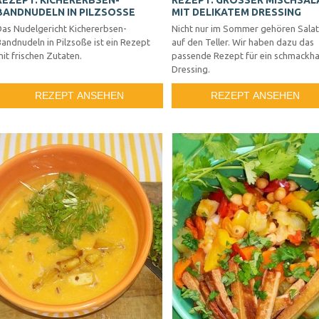
REZEPT: KICHERERBSEN-
REZEPT: GROSSER MISCHSALAT
BANDNUDELN IN PILZSOSSE
IT DELIKATEM DRESSING
Das Nudelgericht Kichererbsen-
Nicht nur im Sommer gehören Sala
andnudeln in Pilzsoße ist ein Rezept
auf den Teller. Wir haben dazu das
it frischen Zutaten.
passende Rezept für ein schmackha
Dressing.
REZEPT ANSEHEN
REZEPT ANSEHEN