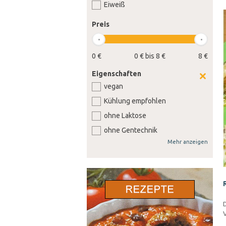
Eiweiß
Preis
0 €
0 € bis 8 €
8 €
Eigenschaften
vegan
Kühlung empfohlen
ohne Laktose
ohne Gentechnik
Mehr anzeigen
ohne Weizen
ohne Soja
ohne Senf
ohne Sellerie
ohne Lupine
D
V
ohne Gluten