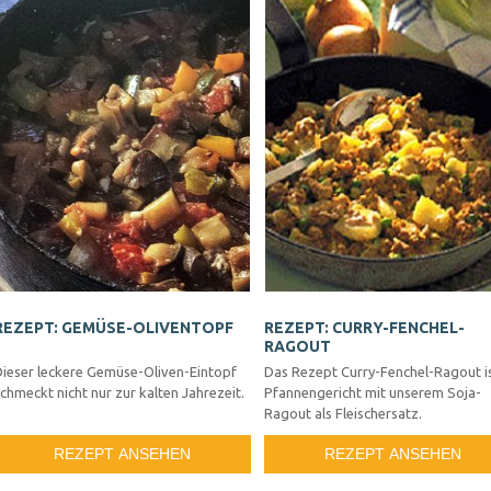
REZEPT: GEMÜSE-OLIVENTOPF
REZEPT: CURRY-FENCHEL-
RAGOUT
Dieser leckere Gemüse-Oliven-Eintopf
Das Rezept Curry-Fenchel-Ragout is
chmeckt nicht nur zur kalten Jahrezeit.
Pfannengericht mit unserem Soja-
Ragout als Fleischersatz.
REZEPT ANSEHEN
REZEPT ANSEHEN