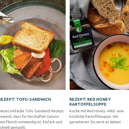
REZEPT: TOFU-SANDWICH
REZEPT: RED HONEY
KARTOFFELSUPPE
Dieses einfache Tofu-Sandwich Rezept
Koche mit Red Honey -Mild- eine
beweist, dass für herzhaften Genuss
köstliche Kartoffelsuppe. Wir
ein Fleisch notwendig ist. Einfach und
garantieren: Du wirst es lieben!
chnell gemacht.