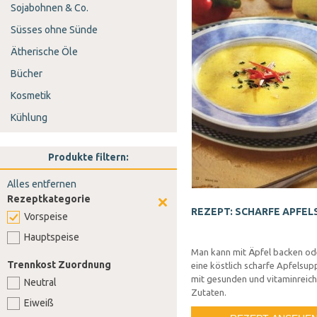
Sojabohnen & Co.
Süsses ohne Sünde
Ätherische Öle
Bücher
Kosmetik
Kühlung
Produkte filtern:
Alles entfernen
Rezeptkategorie
REZEPT: SCHARFE APFEL
Vorspeise
Hauptspeise
Man kann mit Äpfel backen od
Trennkost Zuordnung
eine köstlich scharfe Apfelsu
mit gesunden und vitaminreic
Neutral
Zutaten.
Eiweiß