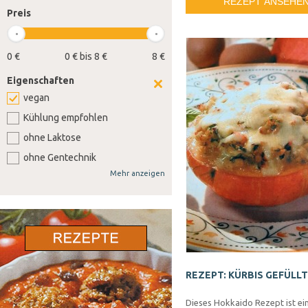
REZEPT ANSEHE
Preis
0 €
0 € bis 8 €
8 €
Eigenschaften
vegan
Kühlung empfohlen
ohne Laktose
ohne Gentechnik
Mehr anzeigen
ohne Weizen
ohne Soja
ohne Senf
ohne Sellerie
ohne Lupine
REZEPT: KÜRBIS GEFÜLLT
ohne Gluten
ohne Nüsse
Dieses Hokkaido Rezept ist ein