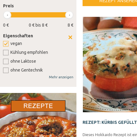
REZEPT ANSEHE
Preis
0 €
0 € bis 8 €
8 €
Eigenschaften
vegan
Kühlung empfohlen
ohne Laktose
ohne Gentechnik
Mehr anzeigen
ohne Weizen
ohne Soja
ohne Senf
ohne Sellerie
ohne Lupine
REZEPT: KÜRBIS GEFÜLLT
ohne Gluten
ohne Nüsse
Dieses Hokkaido Rezept ist ein