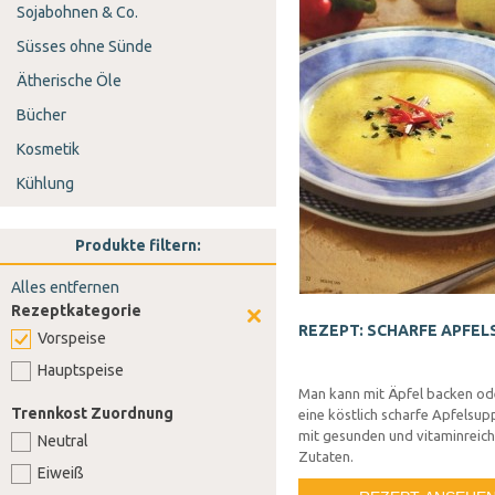
Sojabohnen & Co.
Süsses ohne Sünde
Ätherische Öle
Bücher
Kosmetik
Kühlung
Produkte filtern:
Alles entfernen
Rezeptkategorie
REZEPT: SCHARFE APFEL
Vorspeise
Hauptspeise
Man kann mit Äpfel backen od
Trennkost Zuordnung
eine köstlich scharfe Apfelsu
mit gesunden und vitaminreic
Neutral
Zutaten.
Eiweiß